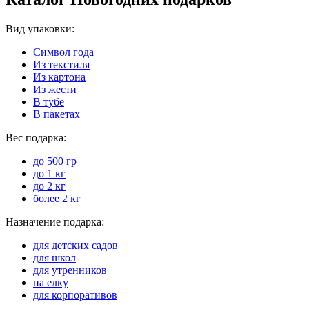
Вид упаковки:
Символ года
Из текстиля
Из картона
Из жести
В тубе
В пакетах
Вес подарка:
до 500 гр
до 1 кг
до 2 кг
более 2 кг
Назначение подарка:
для детских садов
для школ
для утренников
на елку
для корпоративов