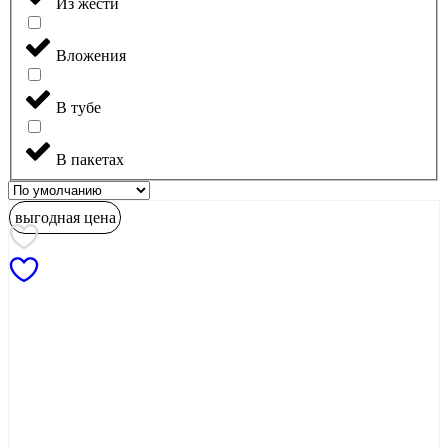
Из жести
Вложения
В тубе
В пакетах
выгодная цена